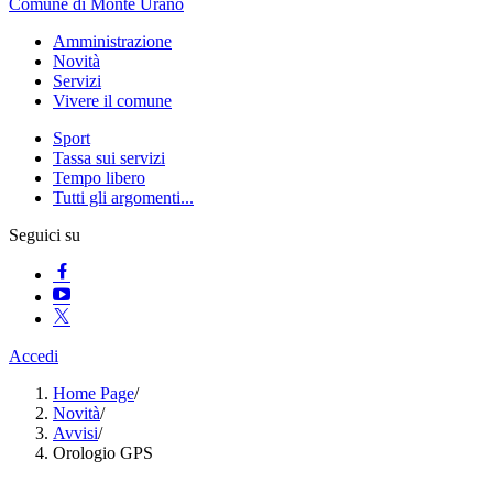
Comune di Monte Urano
Amministrazione
Novità
Servizi
Vivere il comune
Sport
Tassa sui servizi
Tempo libero
Tutti gli argomenti...
Seguici su
Accedi
Home Page
/
Novità
/
Avvisi
/
Orologio GPS