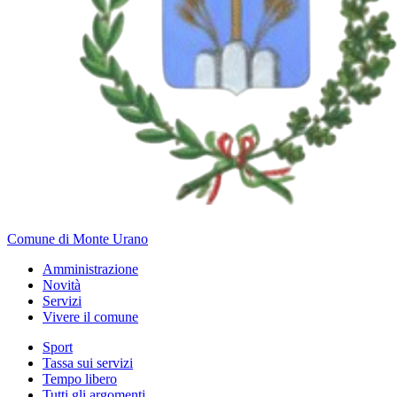
Comune di Monte Urano
Amministrazione
Novità
Servizi
Vivere il comune
Sport
Tassa sui servizi
Tempo libero
Tutti gli argomenti...