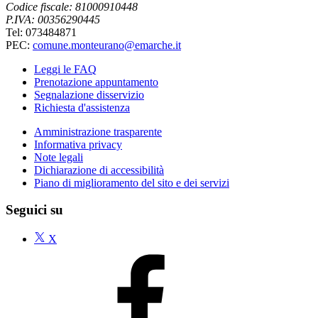
Codice fiscale: 81000910448
P.IVA: 00356290445
Tel: 073484871
PEC:
comune.monteurano@emarche.it
Leggi le FAQ
Prenotazione appuntamento
Segnalazione disservizio
Richiesta d'assistenza
Amministrazione trasparente
Informativa privacy
Note legali
Dichiarazione di accessibilità
Piano di miglioramento del sito e dei servizi
Seguici su
X