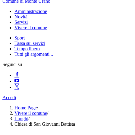
Comune di Monte Urano
Amministrazione
Novità
Servizi
Vivere il comune
Sport
Tassa sui servizi
Tempo libero
Tutti gli argomenti...
Seguici su
Accedi
Home Page
/
Vivere il comune
/
Luoghi
/
Chiesa di San Giovanni Battista