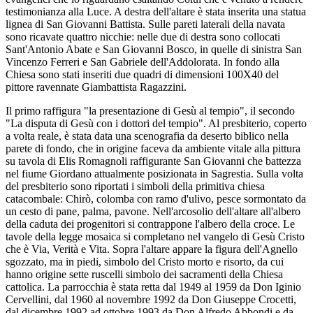
testimonianza alla Luce. A destra dell'altare è stata inserita una statua
lignea di San Giovanni Battista. Sulle pareti laterali della navata
sono ricavate quattro nicchie: nelle due di destra sono collocati
Sant'Antonio Abate e San Giovanni Bosco, in quelle di sinistra San
Vincenzo Ferreri e San Gabriele dell'Addolorata. In fondo alla
Chiesa sono stati inseriti due quadri di dimensioni 100X40 del
pittore ravennate Giambattista Ragazzini.
Il primo raffigura "la presentazione di Gesù al tempio", il secondo
"La disputa di Gesù con i dottori del tempio". Al presbiterio, coperto
a volta reale, è stata data una scenografia da deserto biblico nella
parete di fondo, che in origine faceva da ambiente vitale alla pittura
su tavola di Elis Romagnoli raffigurante San Giovanni che battezza
nel fiume Giordano attualmente posizionata in Sagrestia. Sulla volta
del presbiterio sono riportati i simboli della primitiva chiesa
catacombale: Chirò, colomba con ramo d'ulivo, pesce sormontato da
un cesto di pane, palma, pavone. Nell'arcosolio dell'altare all'albero
della caduta dei progenitori si contrappone l'albero della croce. Le
tavole della legge mosaica si completano nel vangelo di Gesù Cristo
che è Via, Verità e Vita. Sopra l'altare appare la figura dell'Agnello
sgozzato, ma in piedi, simbolo del Cristo morto e risorto, da cui
hanno origine sette ruscelli simbolo dei sacramenti della Chiesa
cattolica. La parrocchia è stata retta dal 1949 al 1959 da Don Iginio
Cervellini, dal 1960 al novembre 1992 da Don Giuseppe Crocetti,
dal dicembre 1992 ad ottobre 1993 da Don Alfredo Abbondi e da