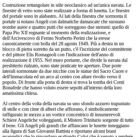
Costruzione rettangolare in stile neoclassico ad un'unica navata. Le
finestre di vetro sono state realizzate a forma di lunetta. Le finestre
del portale sono in alabastro. Ai lati della finestra che sormonta il
portale si notano Angeli con dalmatiche damascate che suonano
trombe auree e quattro putti che sorreggono due stemmi: quello di
Papa Pio XII regnante al momento della realizzazione, e
dell'Arcivescovo di Fermo Norberto Perini che la eresse
canonicamente con bolla del 28 agosto 1949. Più a destra in un
blocco di pietra sorretto da un putto, c'è l'iscrizione del committente
e del pittore Elis Romagnoli con l'indicazione dell'anno di
realizzazione il 1955. Nel muro portante, che divide la navata dal
presbiterio rialzato, sono state praticate tre aperture. Due porte
laterali sormontate da due nicchie con le statue del Sacro Cuore e
dell'Immacolata ed un arco al centro con altare rivolto verso il
popolo. Di fronte alla porta di destra si trova la tomba dei Conti
Bonafede che hanno voluto essere sepolti all'interno della loro
amatissima chiesa.
Al centro della volta della navata su uno sfondo azzurro trapuntato
di stelle e con cime di alberi che affiorano, è simbolicamente
raffigurato in mezzo a un vortice concentrico di innumerevoli
Schiere Angeliche volteggianti, il Mistero Trinitario sorgente di tutto
il bene. Gli Angeli più grandi che affiancano le lunette inneggiano
alla figura di San Giovanni Battista e riportano alcuni brani
evangelici che lo riguardano esaltando Colui che è venuto a rendere